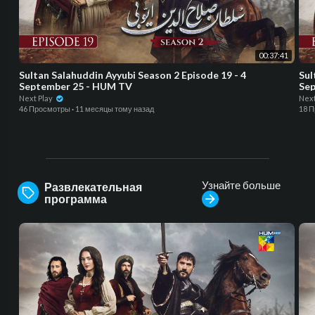
00:37:41
Sultan Salahuddin Ayyubi Season 2 Episode 19 - 4
Sul
September 25 - HUM TV
Sep
Next Play
Next
46 Просмотры
·
11 месяцы тому назад
18 
Узнайте больше
Развлекательная
программа