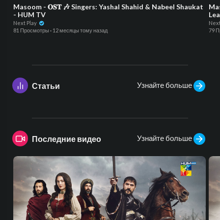
Masoom - 𝐎𝐒𝐓 🎶 Singers: Yashal Shahid & Nabeel Shaukat
Mas
- HUM TV
Lea
Next Play
Next
81 Просмотры
·
12 месяцы тому назад
79 
Узнайте больше
Статьи
Узнайте больше
Последние видео