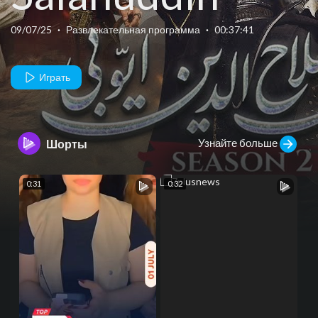
Ayyubi Season
09/07/25
·
Развлекательная программа
·
00:37:41
2 Episode 19 -
Играть
4 September
Узнайте больше
Шорты
25 - HUM TV
0:31
0:32