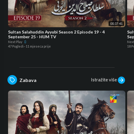
00:37:41
Sultan Salahuddin Ayyubi Season 2 Episode 19 - 4
Sul
September 25 - HUM TV
Sep
Next Play
Next
47 Pogledi
·
11 mjeseca prije
18 P
Istražite više
Zabava