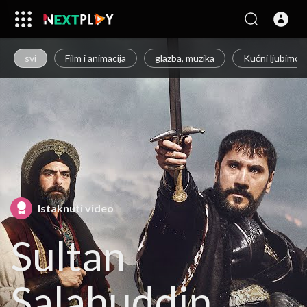
svi
Film i animacija
glazba, muzika
Kućni ljubimci i
Istaknuti video
Sultan
Salahuddin