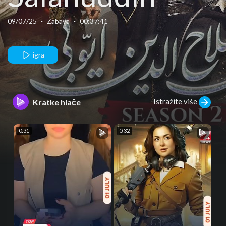
Ayyubi Season
09/07/25
·
Zabava
·
00:37:41
2 Episode 19 -
igra
4 September
Istražite više
Kratke hlače
25 - HUM TV
0:31
0:32