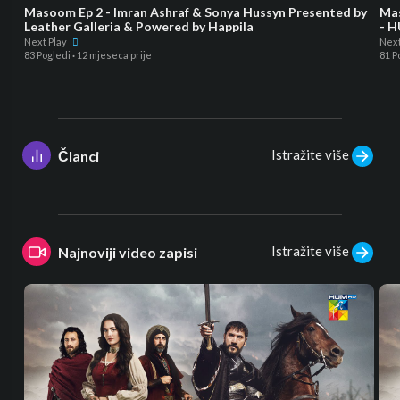
Masoom Ep 2 - Imran Ashraf & Sonya Hussyn Presented by
Mas
Leather Galleria & Powered by Happila
- 
Next Play
Next
83 Pogledi
·
12 mjeseca prije
81 P
Istražite više
Članci
Istražite više
Najnoviji video zapisi