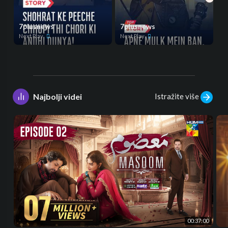
7plusnews
7plusnews
Next Play
Next Play
Istražite više
Najbolji videi
00:37:00