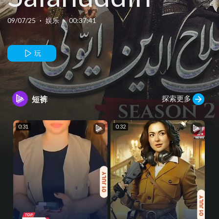
Ayyubi Season
09/07/25
·
娱乐
·
00:37:41
2 Episode 19 -
玩
4 September
探索更多
短裤
25 - HUM TV
0:31
0:32