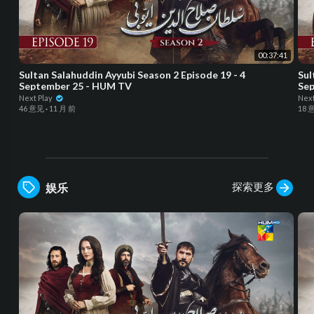
00:37:41
Sultan Salahuddin Ayyubi Season 2 Episode 19 - 4
Sul
September 25 - HUM TV
Sep
Next Play
Next
46 意见
·
11 月 前
18 
探索更多
娱乐