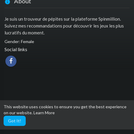
About
Je suis un trouveur de pépites sur la plateforme Spinmillion.
Suivez mes recommandations pour découvrir les jeux les plus
lucratifs du moment.
Gender: Female
Social links
This website uses cookies to ensure you get the best experience
on our website.
Learn More
Got It!